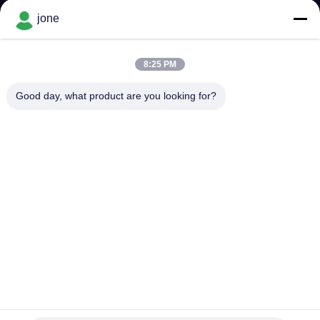
jone
CONTRÔLE
DE
8:25 PM
LA
Good day, what product are you looking for?
QUALITÉ
CONTACT
NOUVELLES
TOUS
LES
CAS
Capteur de pH et d'humidité du sol haut de gamme Fast,
reliable et portable pour le jardin et l'agriculture