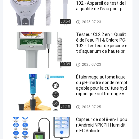
102 - Appareil de test de l
a qualité de l'eau pour pis
cines et aquariums
Compteur pH de Bluetooth
00:54
2025-07-23
Testeur CL2 2 en 1 Qualit
é de l'eau PH & Chlore PC-
102 - Testeur de piscine e
t d'aquarium de haute pré
cision
Compteur pH de Bluetooth
00:39
2025-07-23
Étalonnage automatique
du pH-mètre sonde rempl
açable pour la culture hyd
roponique sol fromage via
nde eau de laboratoire
Compteur pH de Bluetooth
01:18
2025-07-25
Capteur de sol 8-en-1 pou
r Android NPK PH Humidit
é EC Salinité