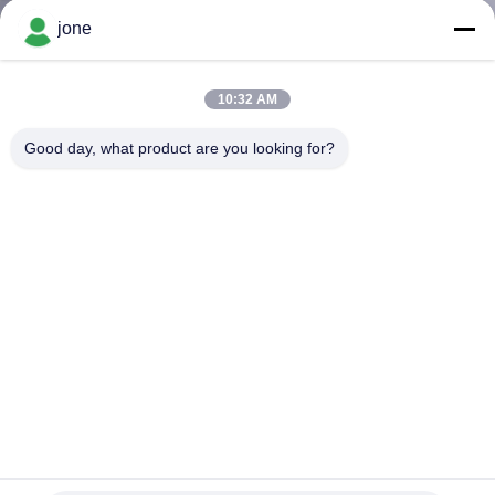
jone
CONTRÔLE
DE
10:32 AM
LA
Good day, what product are you looking for?
QUALITÉ
CONTACT
NOUVELLES
TOUS
LES
CAS
Détecteur d'humidité des plantes pour le jardinage sain