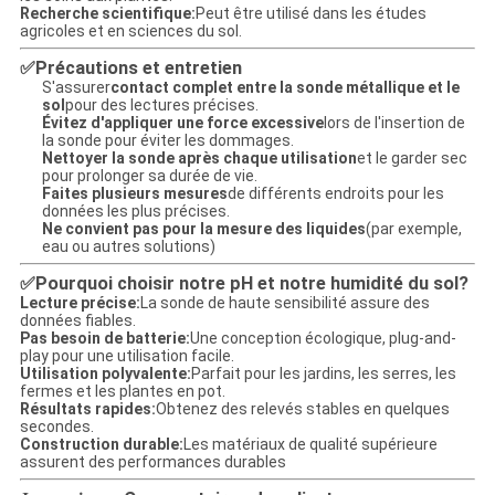
Recherche scientifique:
Peut être utilisé dans les études
agricoles et en sciences du sol.
Précautions et entretien
✅
S'assurer
contact complet entre la sonde métallique et le
sol
pour des lectures précises.
Évitez d'appliquer une force excessive
lors de l'insertion de
la sonde pour éviter les dommages.
Nettoyer la sonde après chaque utilisation
et le garder sec
pour prolonger sa durée de vie.
Faites plusieurs mesures
de différents endroits pour les
données les plus précises.
Ne convient pas pour la mesure des liquides
(par exemple,
eau ou autres solutions)
Pourquoi choisir notre pH et notre humidité du sol?
✅
Lecture précise:
La sonde de haute sensibilité assure des
données fiables.
Pas besoin de batterie:
Une conception écologique, plug-and-
play pour une utilisation facile.
Utilisation polyvalente:
Parfait pour les jardins, les serres, les
fermes et les plantes en pot.
Résultats rapides:
Obtenez des relevés stables en quelques
secondes.
Construction durable:
Les matériaux de qualité supérieure
assurent des performances durables