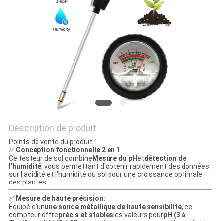
SITEMAP
PRIVACY
POLICY
Description de produit
Points de vente du produit
✅
Conception fonctionnelle 2 en 1
Ce testeur de sol combine
Mesure du pH
et
détection de
l'humidité
, vous permettant d'obtenir rapidement des données
sur l'acidité et l'humidité du sol pour une croissance optimale
des plantes.
✅
Mesure de haute précision:
Équipé d'un
une sonde métallique de haute sensibilité
, ce
compteur offre
précis et stables
les valeurs pour
pH (3 à