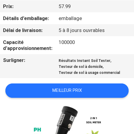
Prix:
57.99
CONTRÔLE
Détails d'emballage:
emballage
DE
Délai de livraison:
5 à 8 jours ouvrables
LA
Capacité
100000
QUALITÉ
d'approvisionnement:
Surligner:
,
Résultats Instant Soil Tester
CONTACT
,
Testeur de sol à domicile
Testeur de sol à usage commercial
NOUVELLES
MEILLEUR PRIX
TOUS
LES
CAS