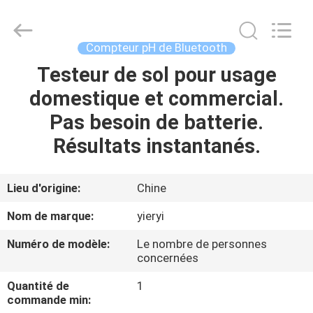
SHEN
ZHEN
YIERYI
Technology
Co.,
Compteur pH de Bluetooth
Ltd.
All
Rights
Testeur de sol pour usage
APERÇU
Reserved.
domestique et commercial.
PRODUITS
Pas besoin de batterie.
Résultats instantanés.
A
PROPOS
Lieu d'origine:
Chine
DE
Nom de marque:
yieryi
NOUS
Numéro de modèle:
Le nombre de personnes
concernées
VISITE
Quantité de
1
D'USINE
commande min: