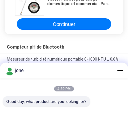
domestique et commercial. Pas
besoin de batterie. Résultats
instantanés.
Continuer
Compteur pH de Bluetooth
Mesureur de turbidité numérique portable 0-1000 NTU ± 0,8%
de précision
jone
Portable Digital Turbidity Meter 0-1000 NTU Automatic
Calibration
4:39 PM
Mètre de pH Bluetooth pour l'aquaculture avec test du nitrite
d'ammoniac DO
Good day, what product are you looking for?
Catégories populaires
Tous