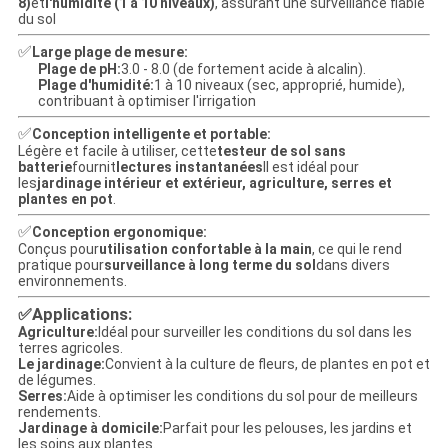
8)
et
l'humidité (1 à 10 niveaux)
, assurant une surveillance fiable
du sol
✅
Large plage de mesure:
Plage de pH:
3.0 - 8.0 (de fortement acide à alcalin).
Plage d'humidité:
1 à 10 niveaux (sec, approprié, humide),
contribuant à optimiser l'irrigation
✅
Conception intelligente et portable:
Légère et facile à utiliser, cette
testeur de sol sans
batterie
fournit
lectures instantanées
Il est idéal pour
les
jardinage intérieur et extérieur, agriculture, serres et
plantes en pot
.
✅
Conception ergonomique:
Conçus pour
utilisation confortable à la main
, ce qui le rend
pratique pour
surveillance à long terme du sol
dans divers
environnements.
Applications:
✅
Agriculture:
Idéal pour surveiller les conditions du sol dans les
terres agricoles.
Le jardinage:
Convient à la culture de fleurs, de plantes en pot et
de légumes.
Serres:
Aide à optimiser les conditions du sol pour de meilleurs
rendements.
Jardinage à domicile:
Parfait pour les pelouses, les jardins et
les soins aux plantes.