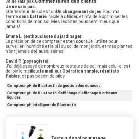
Commentaires des clients
Je ne sais pas.
Je ne sais pas.
¢Ce testeur de sol est un
Un changement de jeu.
Pour ma
ferme.
sans batterie
, facile à utiliser, et m'aide à optimiser les
conditions de mon sol. Mes récoltes poussent mieux que
jamais!
Emma L. (enthousiaste du jardinage):
La précision de ce compteur est
en cours
Je l'utilise pour
surveiller l'humidité et le pH du sol de mon jardin, et mes plantes
n'ont jamais été aussi saines!
David P. (paysagiste):
J'ai déjà essayé de nombreux testeurs de sol, mais celui-ci est
de loin le meilleur.
le meilleur
.
Opération simple, résultats
fiables
, et pas besoin de piles
Compteur pH de Bluetooth de gestion des données
Compteur pH de Bluetooth d'affichage d'affichage à cristaux
liquides
Compteur pH intelligent de Bluetooth
Testeur de sol pour usage