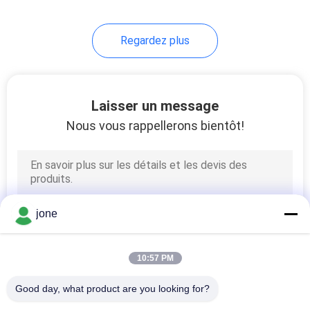
14
Regardez plus
Compteur d'oxygène
dissous par Digital
Laisser un message
Nous vous rappellerons bientôt!
14
mètre numérique
jone
d'ORP
10:57 PM
Good day, what product are you looking for?