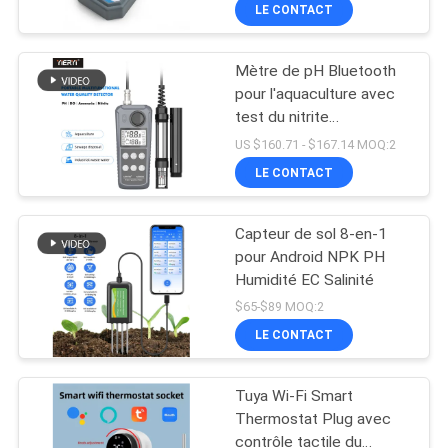
LE CONTACT
CONTRÔLE
Mètre de pH Bluetooth
DE
68
pour l'aquaculture avec
LA
test du nitrite
mètre de qualité de
d'ammoniac DO
QUALITÉ
US $160.71 - $167.14 MOQ:2
l'eau
LE CONTACT
CONTACT
Capteur de sol 8-en-1
pour Android NPK PH
NOUVELLES
Humidité EC Salinité
83
$65-$89 MOQ:2
Compteur pH de
TOUS
LE CONTACT
LES
Digital
Tuya Wi-Fi Smart
CAS
Thermostat Plug avec
contrôle tactile du