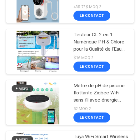
capteur de chronomètre
PLAN
43$-73$ MOQ:2
LE CONTACT
DU
84
SITE
Appareil de contrôle
Testeur CL 2 en 1
Numérique PH & Chlore
d'humidité de sol
PRIVACY
pour la Qualité de l'Eau
des Piscines, Spas et
POLICY
$16 MOQ:2
Aquariums – Précis et
LE CONTACT
Portable
Mètre de pH de piscine
109
flottante Zigbee WiFi
réfractomètre tenu
sans fil avec énergie
solaire pour piscines
52 MOQ:2
dans la main
LE CONTACT
Tuya WiFi Smart Wireless