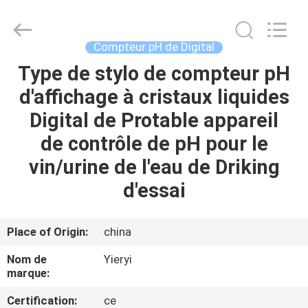
SHEN
ZHEN
YIERYI
Technology
Co.,
Compteur pH de Digital
Ltd.
All
Rights
Type de stylo de compteur pH
APERÇU
Reserved.
d'affichage à cristaux liquides
PRODUITS
Digital de Protable appareil
de contrôle de pH pour le
A
vin/urine de l'eau de Driking
PROPOS
d'essai
DE
NOUS
Place of Origin:
china
Nom de
Yieryi
VISITE
marque:
D'USINE
Certification:
ce