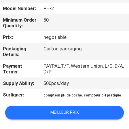
Model Number:
PH-2
CONTRÔLE
Minimum Order
50
DE
Quantity:
LA
Prix:
negotiable
QUALITÉ
Packaging
Carton packaging
Details:
CONTACT
Payment
PAYPAL,T/T, Western Union, L/C, D/A,
Terms:
D/P
NOUVELLES
Supply Ability:
500pcs/day
Surligner:
,
compteur pH de poche
compteur pH pratique
TOUS
LES
MEILLEUR PRIX
CAS