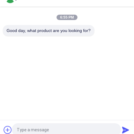
Type de grande précision de stylo compteur pH d'Ortable
Digital pour l'eau, taille de 20*27mm
6:55 PM
Compteur pH électronique de Digital de haute précision pour le
jus/lait/détergent liquide
Good day, what product are you looking for?
Catégories populaires
Tous
Compteur PH De 
Mètre De Fertilité 
Bluetooth
Du Sol
Mètre De Qualité De 
Compteur PH De 
L'eau
Digital
Appareil De 
Réfractomètre Tenu 
Contrôle D'humidité 
Dans La Main
De Sol
Mètre Tenu Dans La 
Mètre De L'eau TDS
Main D'humidité
Demandez un devis