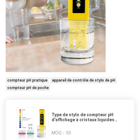
compteur pH pratique
appareil de contrôle de stylo de pH
compteur pH de poche
Type de stylo de compteur pH
d'affichage à cristaux liquides
Digital de Protable appareil de
contrôle de pH pour le vin/urine de
MOQ：
50
l'eau de Driking d'essai