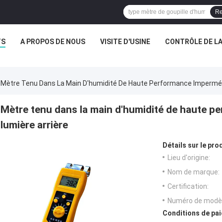
Re
TS
A PROPOS DE NOUS
VISITE D'USINE
CONTRÔLE DE LA
Mètre Tenu Dans La Main D'humidité De Haute Performance Imperméa
Mètre tenu dans la main d'humidité de haute p
lumière arrière
Détails sur le prod
Lieu d'origine:
Nom de marque:
Certification:
Numéro de modèl
Conditions de pai