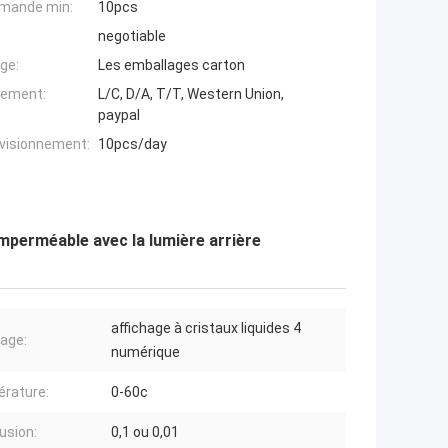
mande min:
10pcs
negotiable
ge:
Les emballages carton
iement:
L/C, D/A, T/T, Western Union,
paypal
ovisionnement:
10pcs/day
mperméable avec la lumière arrière
affichage à cristaux liquides 4
hage:
numérique
rature:
0-60c
usion:
0,1 ou 0,01