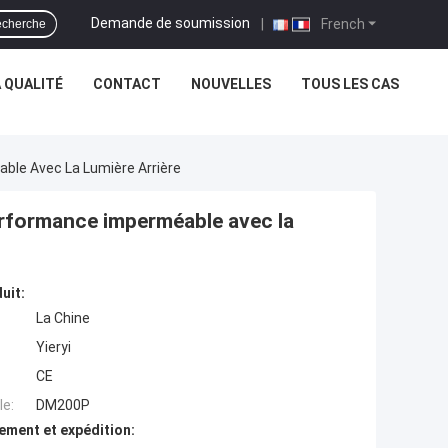
Demande de soumission
|
French
cherche
 QUALITÉ
CONTACT
NOUVELLES
TOUS LES CAS
ble Avec La Lumière Arrière
erformance imperméable avec la
uit:
La Chine
Yieryi
CE
e:
DM200P
ement et expédition: