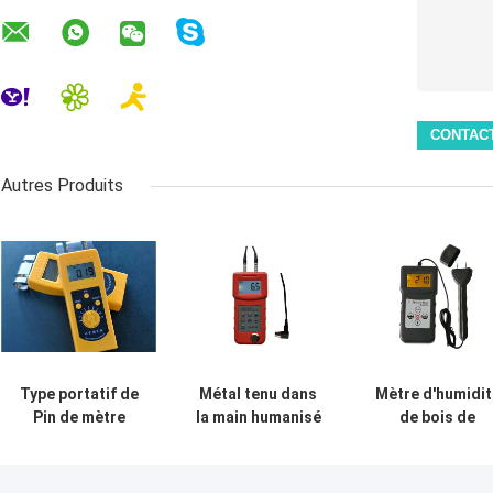
Autres Produits
Type portatif de
Métal tenu dans
Mètre d'humidit
Pin de mètre
la main humanisé
de bois de
d'humidité de
du mètre 0.5mm
charpente de
textile avec
d'humidité de
haute précisio
l'affichage
forme avec le bas
pour le planche