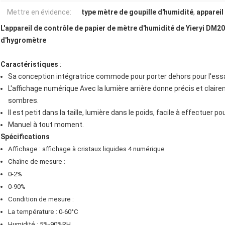
Mettre en évidence:
type mètre de goupille d'humidité
,
appareil
L'appareil de contrôle de papier de mètre d'humidité de Yieryi DM
d'hygromètre
Caractéristiques
:
Sa conception intégratrice commode pour porter dehors pour l'essa
L'affichage numérique Avec la lumière arrière donne précis et claire
sombres.
Il est petit dans la taille, lumière dans le poids, facile à effectuer p
Manuel à tout moment.
Spécifications
Affichage : affichage à cristaux liquides 4 numérique
Chaîne de mesure :
0-2%
0-90%
Condition de mesure :
La température : 0-60°C
Humidité : 5%-90%RH