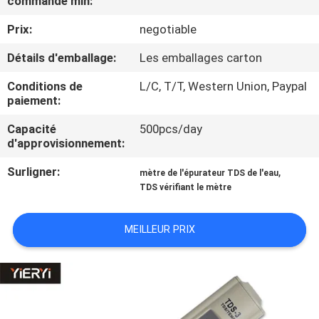
commande min:
Prix:
negotiable
CONTRÔLE
DE
Détails d'emballage:
Les emballages carton
LA
Conditions de
L/C, T/T, Western Union, Paypal
paiement:
QUALITÉ
Capacité
500pcs/day
d'approvisionnement:
CONTACT
Surligner:
,
mètre de l'épurateur TDS de l'eau
TDS vérifiant le mètre
NOUVELLES
MEILLEUR PRIX
TOUS
LES
CAS