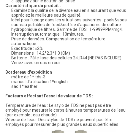
3. appuyez sur le bouton de “prise “
Caractéristique du produit :
Examinez la qualité de la diverse eau en s'assurant que vous
appréciez la meilleure eau de qualité.
Idéal pour l'usage dans les situations suivantes : pools&spas
eau-eau potables de food&coffee d'aquariums de culture
hydroponique de filtres. Gamme de TDS : 1-9999PPM/mg/l.
Interruption automatique : 10minutes.
Prise de données. Compensation de température
automatique.
Exactitude : ±2%.
Dimensions : 14.2*2.3*1.3 (CM)
Batterie : Pâte lisse des cellules 2×LR44 (NE PAS INCLURE)
Venez avec un cas en cuir.
Bordereau d'expédition
mètre de 1* tds-3
manuel d'utilisation 1*english
sac 1*leather
Facteurs affectant l'essai de valeur de TDS :
Température de l'eau : Le stylo de TDS ne peut pas être
employé pour mesurer le corps à hautes températures de l'eau
(par exemple : eau chaude)
Vitesse de l'eau : Des stylos de TDS ne peuvent pas être
employés pour mesurer de plus grandes eaux superficielles