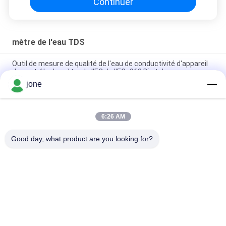
Continuer
mètre de l'eau TDS
Outil de mesure de qualité de l'eau de conductivité d'appareil
de contrôle de mètre de l'EC de l'EC -963 Digital
jone
Analyse légère de qualité de mètre de l'eau TDS de stylo avec
la résolution de 1 page par minute
6:26 AM
Mètre portatif de page par minute de l'eau pour la piscine,
mètre 20*27mm de conductivité de TDS
Good day, what product are you looking for?
Catégories populaires
Tous
Compteur PH De 
Mètre De Fertilité 
Bluetooth
Du Sol
Mètre De Qualité De 
Compteur PH De 