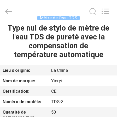
SHEN
ZHEN
YIERYI
Technology
Co.,
Mètre de l'eau TDS
Ltd.
All
Rights
Type nul de stylo de mètre de
APERÇU
Reserved.
l'eau TDS de pureté avec la
PRODUITS
compensation de
température automatique
A
PROPOS
Lieu d'origine:
La Chine
DE
Nom de marque:
Yieryi
NOUS
Certification:
CE
Numéro de modèle:
TDS-3
VISITE
D'USINE
Quantité de
50