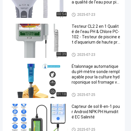
a qualité de l'eau pour pis
cines et aquariums
Compteur pH de Bluetooth
00:54
2025-07-23
Testeur CL2 2 en 1 Qualit
é de l'eau PH & Chlore PC-
102 - Testeur de piscine e
t d'aquarium de haute pré
cision
Compteur pH de Bluetooth
00:39
2025-07-23
Étalonnage automatique
du pH-mètre sonde rempl
açable pour la culture hyd
roponique sol fromage via
nde eau de laboratoire
Compteur pH de Bluetooth
01:18
2025-07-25
Capteur de sol 8-en-1 pou
r Android NPK PH Humidit
é EC Salinité
Compteur pH de Bluetooth
2025-07-25