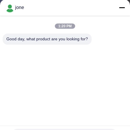
jone
CONTRÔLE
DE
1:20 PM
LA
Good day, what product are you looking for?
QUALITÉ
CONTACT
NOUVELLES
TOUS
LES
CAS
Détecteur de fuite de freon avec sonde flexible et alarme
visuelle audible