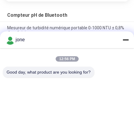
Compteur pH de Bluetooth
Mesureur de turbidité numérique portable 0-1000 NTU ± 0,8%
de précision
jone
Portable Digital Turbidity Meter 0-1000 NTU Automatic
Calibration
12:56 PM
Mètre de pH Bluetooth pour l'aquaculture avec test du nitrite
d'ammoniac DO
Good day, what product are you looking for?
Catégories populaires
Tous
Compteur PH De 
Mètre De Fertilité 
Bluetooth
Du Sol
Mètre De Qualité De 
Compteur PH De 
L'eau
Digital