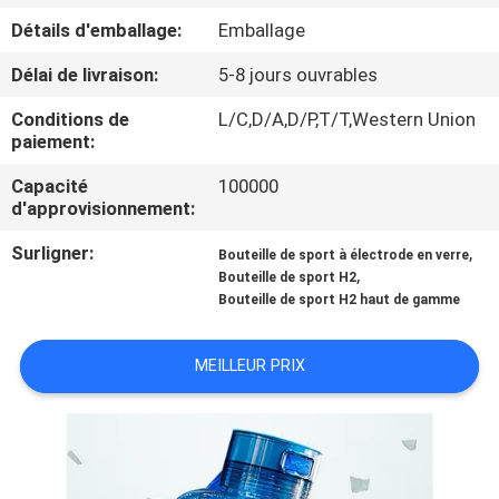
Détails d'emballage:
Emballage
CONTRÔLE
Délai de livraison:
5-8 jours ouvrables
DE
Conditions de
L/C,D/A,D/P,T/T,Western Union
LA
paiement:
QUALITÉ
Capacité
100000
d'approvisionnement:
CONTACT
Surligner:
,
Bouteille de sport à électrode en verre
,
Bouteille de sport H2
Bouteille de sport H2 haut de gamme
NOUVELLES
MEILLEUR PRIX
TOUS
LES
CAS