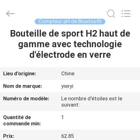
SHEN
ZHEN
YIERYI
Technology
Co.,
Compteur pH de Bluetooth
Ltd.
All
Rights
Bouteille de sport H2 haut de
APERÇU
Reserved.
gamme avec technologie
PRODUITS
d'électrode en verre
A
Lieu d'origine:
Chine
PROPOS
Nom de marque:
yieryi
DE
Numéro de modèle:
Le nombre d'étoiles est le
NOUS
suivant:
Quantité de
1
VISITE
commande min:
D'USINE
Prix:
62.85