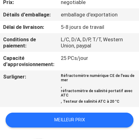
Prix:
negotiable
CONTRÔLE
Détails d'emballage:
emballage d'exportation
DE
Délai de livraison:
5-8 jours de travail
LA
Conditions de
L/C, D/A, D/P, T/T, Western
QUALITÉ
paiement:
Union, paypal
Capacité
25 PCs/jour
d'approvisionnement:
CONTACT
Surligner:
Réfractomètre numérique CE de l'eau de
mer
NOUVELLES
,
réfractomètre de salinité portatif avec
ATC
,
Testeur de salinité ATC à 20 °C
TOUS
LES
MEILLEUR PRIX
CAS