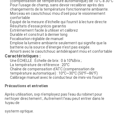
(compensation de température automatique) de 10°C à 30°C
Pour l'usage de champ, sans devoir recalibrer après des
changements de la température fonctionnante ambiante.
Morceau en caoutchouc mou d'oeil pour le visionnement
confortable
Équipé de la mesure d'échelle qui fournit à lecture directe
Résultats d'essai précis garantis
Extrêmement facile à utiliser et calibrez
Durable et construit à dernier long
Focalisation réglable de manuel
Emploie la lumière ambiante seulement qui signifie que la
batterie ou la source d'énergie n'est pas exigée.
Amorti avec le caoutchouc antidérapant mou et confortable
Caractéristiques :
Une ÉCHELLE : Échelle de brix : 0 à 10%Brix ;
La température de référence : 20°C
Chaîne de compensation d'ATC (compensation de
température automatique) : 10°C~30°C (50°F~86°F)
Calibrage manuel avec le conducteur de mini-vis fourni
Précautions et entretien
Après utilisation, svp n'employez pas l'eau du robinet pour
nettoyer directement ; Autrement l'eau peut entrer dans le
tuyau de
systerm optique.