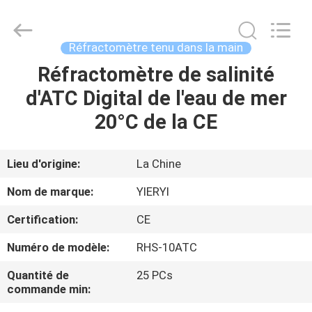
SHEN
ZHEN
YIERYI
Technology
Co.,
Réfractomètre tenu dans la main
Ltd.
All
Rights
Réfractomètre de salinité
APERÇU
Reserved.
d'ATC Digital de l'eau de mer
PRODUITS
20°C de la CE
A
Lieu d'origine:
La Chine
PROPOS
Nom de marque:
YIERYI
DE
Certification:
CE
NOUS
Numéro de modèle:
RHS-10ATC
VISITE
Quantité de
25 PCs
commande min:
D'USINE