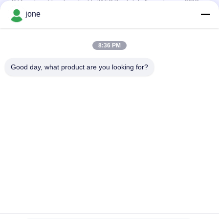
Réfractomètre de salinité d'ATC Digital de l'eau de mer 20°C
de la CE
jone
cadeau 100ppt emballant 2 dans 1 réfractomètre de salinité
d'ATC
8:36 PM
Mètre de salinité d'Atc Digital d'aquarium de 1.070SG 100ppt
Good day, what product are you looking for?
Catégories populaires
Tous
Compteur PH De 
Mètre De Fertilité 
Bluetooth
Du Sol
Mètre De Qualité De 
Compteur PH De 
L'eau
Digital
Appareil De 
Réfractomètre Tenu 
Contrôle D'humidité 
Dans La Main
De Sol
Mètre Tenu Dans La 
Mètre De L'eau TDS
Main D'humidité