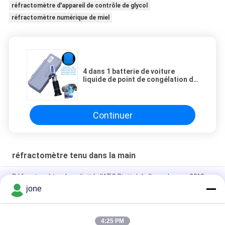
réfractomètre d'appareil de contrôle de glycol
réfractomètre numérique de miel
4 dans 1 batterie de voiture
liquide de point de congélation de
réfractomètre d'antigel de glycol
de moteur tenue dans la main
Continuer
réfractomètre tenu dans la main
Réfractomètre de salinité d'ATC Digital de l'eau de mer 20°C
de la CE
jone
cadeau 100ppt emballant 2 dans 1 réfractomètre de salinité
d'ATC
4:25 PM