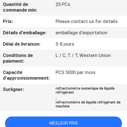
Quantité de
25 PCs
commande min:
CONTRÔLE
Prix:
Please contact us for details
DE
LA
Détails d'emballage:
emballage d'exportation
QUALITÉ
Délai de livraison:
5-8 jours
Conditions de
L / C, T / T, Western Union
CONTACT
paiement:
Capacité
PCS 5000 par mois
NOUVELLES
d'approvisionnement:
Surligner:
réfractomètre numérique de liquide
réfrigérant
TOUS
,
réfractomètre de liquide réfrigérant de
LES
machine
CAS
MEILLEUR PRIX