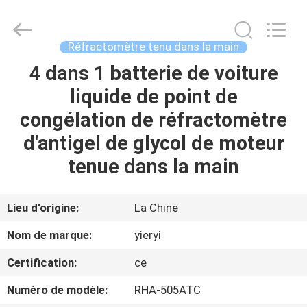
SHEN
ZHEN
YIERYI
Technology
Co.,
Réfractomètre tenu dans la main
Ltd.
All
Rights
4 dans 1 batterie de voiture
APERÇU
Reserved.
liquide de point de
PRODUITS
congélation de réfractomètre
d'antigel de glycol de moteur
A
tenue dans la main
PROPOS
DE
Lieu d'origine:
La Chine
NOUS
Nom de marque:
yieryi
Certification:
ce
VISITE
Numéro de modèle:
RHA-505ATC
D'USINE