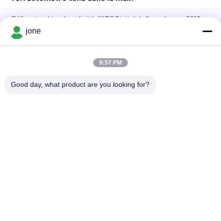
Réfractomètre de salinité d'ATC Digital de l'eau de mer 20°C
de la CE
jone
cadeau 100ppt emballant 2 dans 1 réfractomètre de salinité
d'ATC
9:57 PM
Mètre de salinité d'Atc Digital d'aquarium de 1.070SG 100ppt
Good day, what product are you looking for?
Catégories populaires
Tous
Compteur PH De 
Mètre De Fertilité 
Bluetooth
Du Sol
Mètre De Qualité De 
Compteur PH De 
L'eau
Digital
Appareil De 
Réfractomètre Tenu 
Contrôle D'humidité 
Dans La Main
De Sol
Mètre Tenu Dans La 