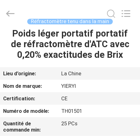
SHEN
ZHEN
YIERYI
Technology
Co.,
Réfractomètre tenu dans la main
Ltd.
All
Rights
Poids léger portatif portatif
APERÇU
Reserved.
de réfractomètre d'ATC avec
PRODUITS
0,20% exactitudes de Brix
A
Lieu d'origine:
La Chine
PROPOS
Nom de marque:
YIERYI
DE
Certification:
CE
NOUS
Numéro de modèle:
TH01501
VISITE
Quantité de
25 PCs
commande min:
D'USINE