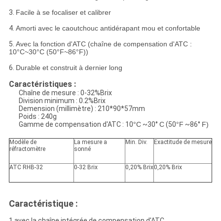
3.
Facile à se focaliser et calibrer
4.
Amorti avec le caoutchouc antidérapant mou et confortable
5.
Avec la fonction d'ATC (chaîne de compensation d'ATC :
10°C~30°C (50°F~86°F))
6.
Durable et construit à dernier long
Caractéristiques :
Chaîne de mesure : 0-32%Brix
Division minimum : 0.2%Brix
Demension (millimètre) : 210*90*57mm
Poids : 240g
Gamme de compensation d'ATC : 10
°C
~30°
C
(50
°F
~86°
F)
Modèle de
La mesure a
Min. Div.
Exactitude de mesure
réfractomètre
sonné
ATC RHB-32
0-32 Brix
0,20% Brix
0,20% Brix
Caractéristique :
1 avec la chaîne intégrée de compensation d'ATC