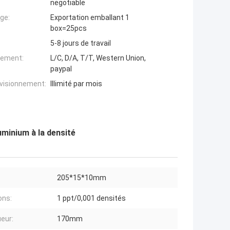
negotiable
ge:
Exportation emballant 1
box=25pcs
5-8 jours de travail
iement:
L/C, D/A, T/T, Western Union,
paypal
ovisionnement:
Illimité par mois
uminium à la densité
205*15*10mm
ons:
1 ppt/0,001 densités
eur:
170mm