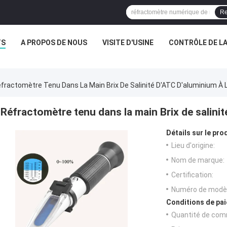
Re
TS
A PROPOS DE NOUS
VISITE D'USINE
CONTRÔLE DE LA
fractomètre Tenu Dans La Main Brix De Salinité D'ATC D'aluminium À 
Réfractomètre tenu dans la main Brix de salinit
Détails sur le prod
Lieu d'origine:
Nom de marque:
Certification:
Numéro de modèl
Conditions de pai
Quantité de com