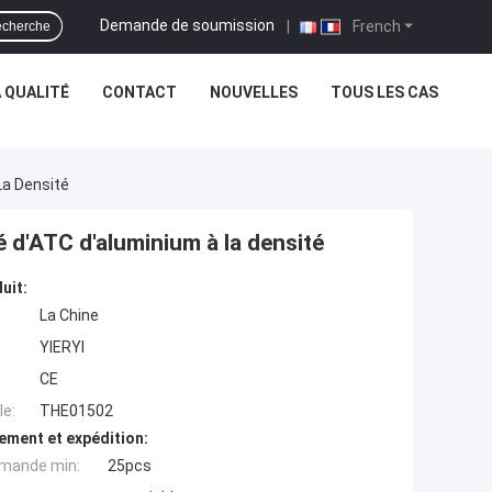
Demande de soumission
|
French
cherche
 QUALITÉ
CONTACT
NOUVELLES
TOUS LES CAS
La Densité
é d'ATC d'aluminium à la densité
uit:
La Chine
YIERYI
CE
e:
THE01502
ement et expédition:
mande min:
25pcs