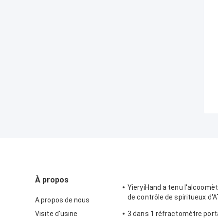
À propos
YieryiHand a tenu l'alcoomèt
de contrôle de spiritueux d'
A propos de nous
réfractomètre de l'alcool 0
Visite d'usine
3 dans 1 réfractomètre port