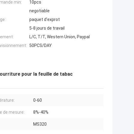
mande min:
10pcs
negotiable
ge:
paquet d'exprot
5-8 jours de travail
iement:
L/C, T/T, Western Union, Paypal
ovisionnement:
50PCS/DAY
urriture pour la feuille de tabac
rature:
0-60
e de mesure:
8%-40%
MS320