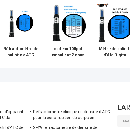
Réfractomètre de
cadeau 100ppt
Mètre de salinit
salinité d'ATC
emballant 2 dans
d'Atc Digital
Digital de l'eau de
1 réfractomètre
d'aquarium de
mer 20°C de la CE
de salinité d'ATC
1.070SG 100pp
LAI
re d'appareil
Réfractomètre clinique de densité d'ATC
ATC de
pour la construction de corps en
-80%
aluminium de chien
atif d'ATC de
2-4% réfractomètre de densité de