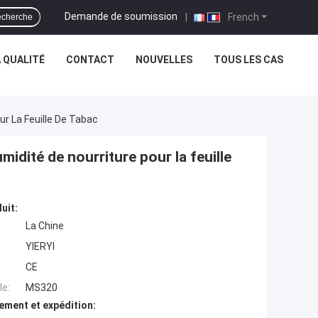
Demande de soumission
|
French
cherche
 QUALITÉ
CONTACT
NOUVELLES
TOUS LES CAS
ur La Feuille De Tabac
midité de nourriture pour la feuille
uit:
La Chine
YIERYI
CE
e:
MS320
ement et expédition: